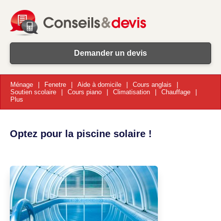
Demander un devis
Ménage
Fenetre
Aide à domicile
Cours anglais
Soutien scolaire
Cours piano
Climatisation
Chauffage
Plus
Optez pour la piscine solaire !