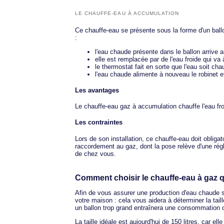
LE CHAUFFE-EAU À ACCUMULATION
Ce chauffe-eau se présente sous la forme d'un ball
:
l'eau chaude présente dans le ballon arrive a
elle est remplacée par de l'eau froide qui va
le thermostat fait en sorte que l'eau soit cha
l'eau chaude alimente à nouveau le robinet e
Les avantages
Le chauffe-eau gaz à accumulation chauffe l'eau f
Les contraintes
Lors de son installation, ce chauffe-eau doit obliga
raccordement au gaz, dont la pose relève d'une réglem
de chez vous.
Comment choisir le chauffe-eau à gaz 
Afin de vous assurer une production d'eau chaude su
votre maison : cela vous aidera à déterminer la tail
un ballon trop grand entraînera une consommation d
La taille idéale est aujourd'hui de 150 litres, car 