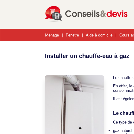
Ménage
Fenetre
Aide à domicile
Cours an
Installer un chauffe-eau à gaz
Le chauffe-
En effet, l
consommatio
Il est égale
Le chauf
Ce type de c
gaz naturel