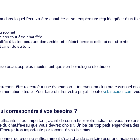
on dans lequel l'eau va être chauffée et sa température régulée grâce à un th
u robinet
 à son tour être chauffée
uffée à la température demandée, et s'éteint lorsque celle-ci est atteinte
t ainsi de suite…
roide beaucoup plus rapidement que son homologue électrique.
toirement être raccordé à une évacuation. L'intervention d'un professionnel qu
entation stricte. Pour faire chiffrer votre projet, le site
sefaireaider.com
vous
qui correspondra à vos besoins ?
ffisante, il est important, avant de concrétiser votre achat, de vous arrêter 
le du chauffe-eau que vous devrez choisir. Un ballon trop petit engendrera des
'énergie trop importante par rapport à vos besoins.
elle permet de produire suffisamment d'eau chaude sanitaire pour une maison com