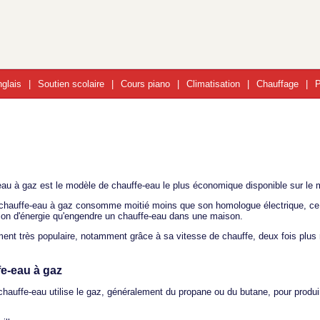
glais
Soutien scolaire
Cours piano
Climatisation
Chauffage
P
eau à gaz est le modèle de chauffe-eau le plus économique disponible sur le 
e chauffe-eau à gaz consomme moitié moins que son homologue électrique, ce 
n d'énergie qu'engendre un chauffe-eau dans une maison.
ment très populaire, notamment grâce à sa vitesse de chauffe, deux fois plus 
fe-eau à gaz
hauffe-eau utilise le gaz, généralement du propane ou du butane, pour produir