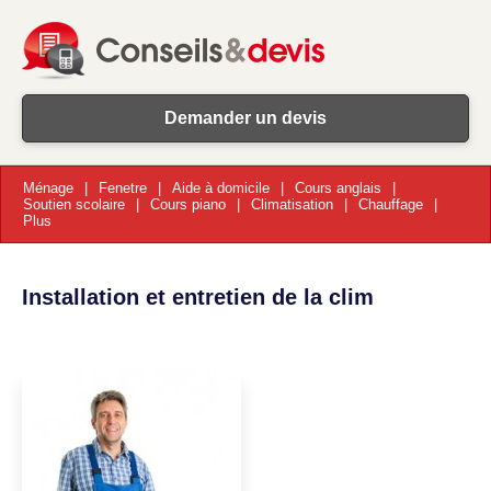
Demander un devis
Ménage
Fenetre
Aide à domicile
Cours anglais
Soutien scolaire
Cours piano
Climatisation
Chauffage
Plus
Installation et entretien de la clim